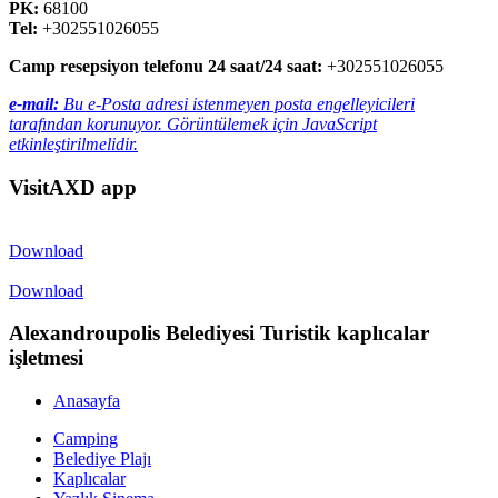
PK:
68100
Tel:
+302551026055
Camp resepsiyon telefonu 24 saat/24 saat:
+302551026055
e-mail:
Bu e-Posta adresi istenmeyen posta engelleyicileri
tarafından korunuyor. Görüntülemek için JavaScript
etkinleştirilmelidir.
VisitAXD app
Download
Download
Alexandroupolis Belediyesi Turistik kaplıcalar
işletmesi
Anasayfa
Camping
Belediye Plajı
Kaplıcalar